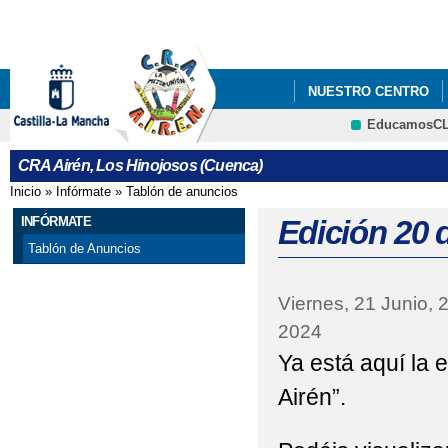
Pa
co
pri
NUESTRO CENTRO
EducamosC
DÍA DE LA CONVIVEN
CRFP
CRA Airén, Los Hinojosos (Cuenca)
ELECCIONES A LA AL
Inicio
»
Infórmate
»
Tablón de anuncios
Se encuentra usted aquí
MODIFICACIÓN DE LA
INFÓRMATE
Edición 20 
Tablón de Anuncios
Viernes, 21 Junio, 
2024
Ya está aquí la 
Airén”.