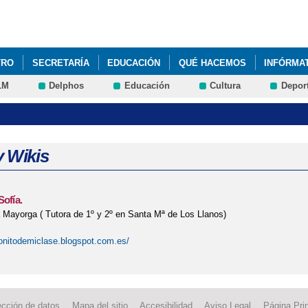
Pasar al
contenido
principal
TRO
SECRETARÍA
EDUCACIÓN
QUÉ HACEMOS
INFÓRMA
LM
Delphos
Educación
Cultura
Depor
LA ALCALDÍAS DE LAS SECCIONES EDUCATIVAS DEL CRA "AIRÉN"
OLAR Nº 4
y Wikis
Sofía.
 Mayorga ( Tutora de 1º y 2º en Santa Mª de Los Llanos)
onitodemiclase.blogspot.com.es/
ección de datos
Mapa del sitio
Accesibilidad
Aviso Legal
Página Prin