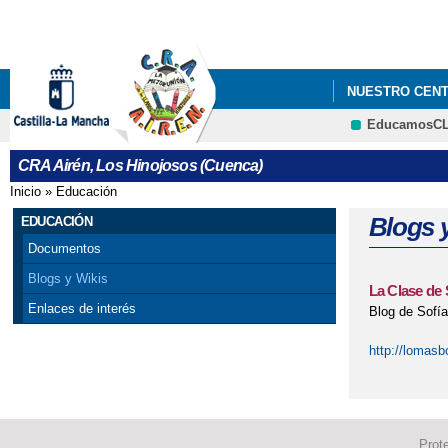
NUESTRO CEN
EducamosC
ELECCIONES A 
CRA Airén, Los Hinojosos (Cuenca)
PERIÓDICO ESC
Inicio
»
Educación
Se encuentra usted aquí
Blogs 
EDUCACIÓN
Documentos
Blogs y Wikis
La Clase de 
Enlaces de interés
Blog de Sofía
http://lomasb
Prot