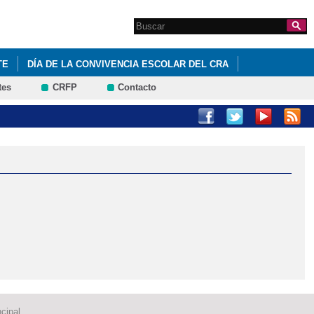
Search this site
Formulario de
búsqueda
TE
DÍA DE LA CONVIVENCIA ESCOLAR DEL CRA
tes
CRFP
Contacto
MODIFICACIÓN DE LA FECHA DE INICIO DEL CURSO ESCOLAR
cipal