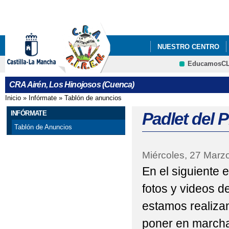
Pa
co
pri
NUESTRO CENTRO
EducamosC
DÍA DE LA CONVIVEN
CRFP
CRA Airén, Los Hinojosos (Cuenca)
ELECCIONES A LA AL
Inicio
»
Infórmate
»
Tablón de anuncios
Se encuentra usted aquí
MODIFICACIÓN DE LA
INFÓRMATE
Padlet del 
Tablón de Anuncios
Miércoles, 27 Marz
En el siguiente 
fotos y videos de
estamos realizan
poner en marcha