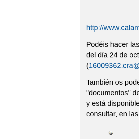
http://www.cal
Podéis hacer la
del día 24 de oc
(
16009362.cra@
También os podé
"documentos" d
y está disponibl
consultar, en la