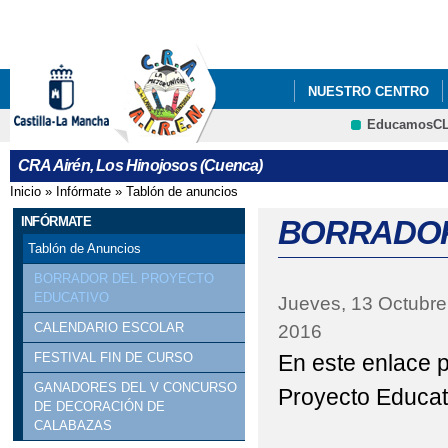
Pa
co
pri
NUESTRO CENTRO
EducamosC
DÍA DE LA CONVIVEN
CRFP
CRA Airén, Los Hinojosos (Cuenca)
ELECCIONES A LA AL
Inicio
»
Infórmate
»
Tablón de anuncios
Se encuentra usted aquí
MODIFICACIÓN DE LA
INFÓRMATE
BORRADOR
Tablón de Anuncios
BORRADOR DEL PROYECTO
EDUCATIVO
Jueves, 13 Octubre
CALENDARIO ESCOLAR
2016
En este enlace p
FESTIVAL FIN DE CURSO
GANADORES DEL V CONCURSO
Proyecto Educati
DE DECORACIÓN DE
CALABAZAS