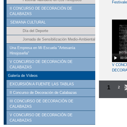
Festival
II CONCURSO DE DECORACIÓN DE
CALABAZAS
SEMANA CULTURAL
Día del Deporte
Jornada de Sensibilización Medio-Ambiental
Una Empresa en Mi Escuela "Artesanía
Hinojoseña"
00:0
V CONCURSO DE DECORACIÓN DE
V CONC
CALABAZAS
DECORA
CALABA
Galería de Vídeos
EXCURSIÓN A FUENTE LAS TABLAS
1
2
s
II Concurso de Decoración de Calabazas
III CONCURSO DE DECORACIÓN DE
CALABAZAS
V CONCURSO DE DECORACIÓN DE
CALABAZAS