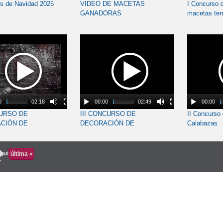
es de Navidad 2025
VIDEO DE MACETAS
I Concurso 
GANADORAS
macetas terr
0
02:18
00:00
02:49
00:00
URSO DE
III CONCURSO DE
II Concurso
CIÓN DE
DECORACIÓN DE
Calabazas
ZAS
CALABAZAS
iguiente
última »
›