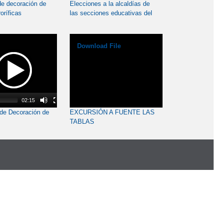
de decoración de
Elecciones a la alcaldías de
oríficas
las secciones educativas del
CRA "Airén"
Download File
02:15
 de Decoración de
EXCURSIÓN A FUENTE LAS
TABLAS