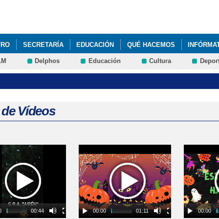
Pasar al
contenido
principal
TRO
SECRETARÍA
EDUCACIÓN
QUÉ HACEMOS
INFÓRMA
LM
Delphos
Educación
Cultura
Depor
LA ALCALDÍAS DE LAS SECCIONES EDUCATIVAS DEL CRA "AIRÉN"
OLAR Nº 4
 de Vídeos
s
0
00:44
00:00
01:11
00:00