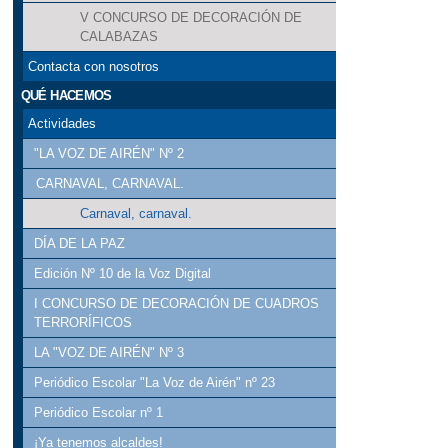
V CONCURSO DE DECORACIÓN DE
CALABAZAS
Contacta con nosotros
QUÉ HACEMOS
Actividades
"LA VOZ DE AIRÉN" Nº 2
CARNAVAL, CARNAVAL.
Carnaval, carnaval.
DÍA DE LA PAZ
Edición Nº 10 de la Voz Digital
I CONCURSO DE DECORACIÓN DE CUADROS
TERRORÍFICOS
LA "VOZ DE AIRÉN" Nº 3
Periódico Escolar "La Voz de Airén" nº 23
Periódico Escolar nº 1
¡Ya tenemos alcaldes!