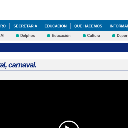
Pasar al
contenido
principal
TRO
SECRETARÍA
EDUCACIÓN
QUÉ HACEMOS
INFÓRMA
LM
Delphos
Educación
Cultura
Depor
LA ALCALDÍAS DE LAS SECCIONES EDUCATIVAS DEL CRA "AIRÉN"
OLAR Nº 4
l, carnaval.