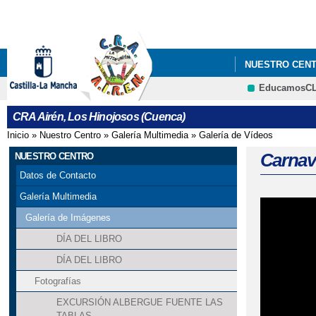
NUESTRO CEN
EducamosC
ELECCIONES A 
CRA Airén, Los Hinojosos (Cuenca)
PERIÓDICO ESC
Inicio
»
Nuestro Centro
»
Galería Multimedia
»
Galería de Vídeos
Se encuentra usted aquí
Carnava
NUESTRO CENTRO
Datos de Contacto
Galería Multimedia
Galería de Imágenes
DÍA DEL LIBRO
DÍA DEL LIBRO
Fotografías
EXCURSIÓN ALBERGUE FUENTE LAS
TABLAS