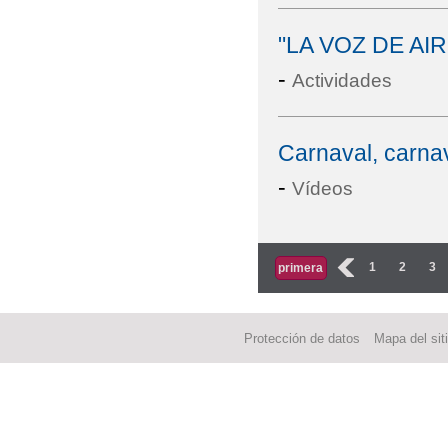
"LA VOZ DE AIR
-
Actividades
Carnaval, carnav
-
Vídeos
Páginas
‹
1
2
3
primera
Protección de datos
Mapa del sit