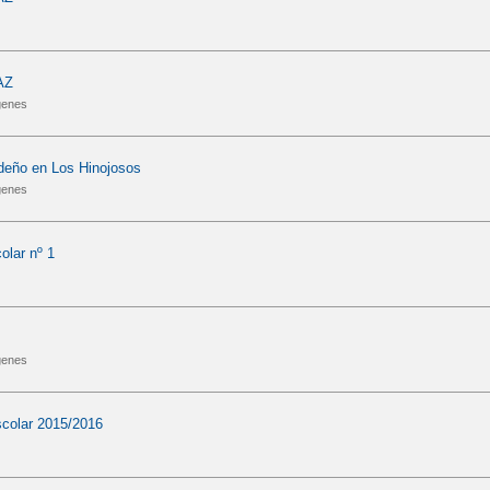
AZ
genes
ideño en Los Hinojosos
genes
olar nº 1
genes
scolar 2015/2016