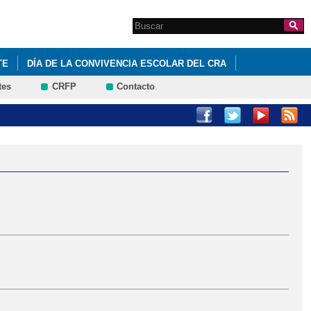
Search this site
Formulario de
búsqueda
TE
DÍA DE LA CONVIVENCIA ESCOLAR DEL CRA
tes
CRFP
Contacto
MODIFICACIÓN DE LA FECHA DE INICIO DEL CURSO ESCOLAR