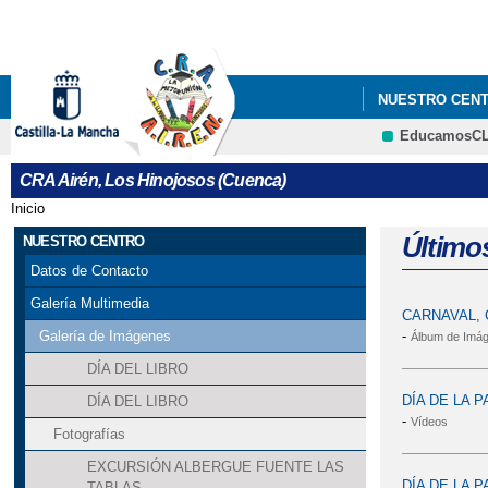
NUESTRO CEN
EducamosC
ELECCIONES A 
CRA Airén, Los Hinojosos (Cuenca)
PERIÓDICO ESC
Inicio
Se encuentra usted aquí
Último
NUESTRO CENTRO
Datos de Contacto
Galería Multimedia
CARNAVAL, 
-
Galería de Imágenes
Álbum de Imá
DÍA DEL LIBRO
DÍA DE LA P
DÍA DEL LIBRO
-
Vídeos
Fotografías
EXCURSIÓN ALBERGUE FUENTE LAS
DÍA DE LA P
TABLAS