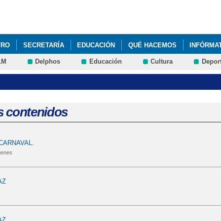
Pasar al
contenido
principal
TRO
SECRETARÍA
EDUCACIÓN
QUÉ HACEMOS
INFÓRMA
LM
Delphos
Educación
Cultura
Depor
LA ALCALDÍAS DE LAS SECCIONES EDUCATIVAS DEL CRA "AIRÉN"
OLAR Nº 4
s contenidos
CARNAVAL.
genes
AZ
AZ