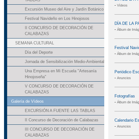
-
Vídeos
Excursión Museo del Aire y Jardín Botánico
Festival Navideño en Los Hinojosos
DÍA DE LA P
II CONCURSO DE DECORACIÓN DE
-
Álbum de Imá
CALABAZAS
SEMANA CULTURAL
Festival Nav
Día del Deporte
-
Álbum de Imá
Jornada de Sensibilización Medio-Ambiental
Una Empresa en Mi Escuela "Artesanía
Periódico Esc
Hinojoseña"
-
Anuncios
V CONCURSO DE DECORACIÓN DE
CALABAZAS
Fotografías
Galería de Vídeos
-
Álbum de Imá
EXCURSIÓN A FUENTE LAS TABLAS
II Concurso de Decoración de Calabazas
Calendario E
-
Anuncios
III CONCURSO DE DECORACIÓN DE
CALABAZAS