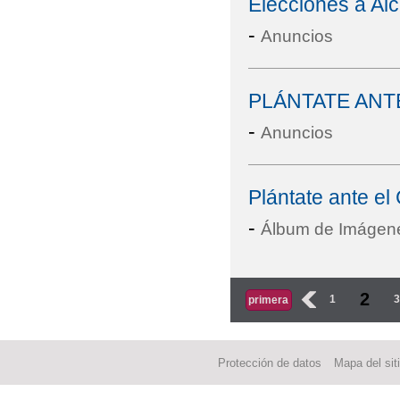
Elecciones a Alc
-
Anuncios
PLÁNTATE ANT
-
Anuncios
Plántate ante el
-
Álbum de Imágen
Páginas
2
‹
1
primera
Protección de datos
Mapa del sit